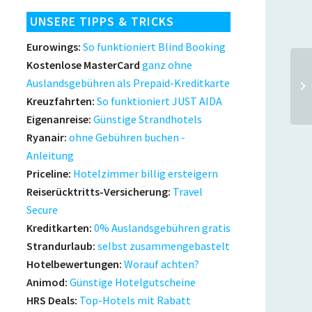
UNSERE TIPPS & TRICKS
Eurowings:
So funktioniert Blind Booking
Kostenlose MasterCard
ganz ohne
11
Auslandsgebühren als Prepaid-Kreditkarte
Gu
Kreuzfahrten:
So funktioniert JUST AIDA
Eigenanreise:
Günstige Strandhotels
Ryanair:
ohne Gebühren buchen -
Anleitung
Priceline:
Hotelzimmer billig ersteigern
Reiserücktritts-Versicherung:
Travel
Secure
Kreditkarten:
0% Auslandsgebühren gratis
Strandurlaub:
selbst zusammengebastelt
Hotelbewertungen:
Worauf achten?
Animod:
Günstige Hotelgutscheine
HRS Deals:
Top-Hotels mit Rabatt