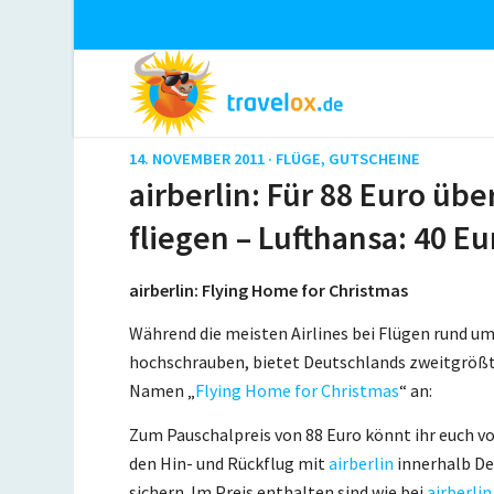
14. NOVEMBER 2011 ·
FLÜGE
,
GUTSCHEINE
airberlin: Für 88 Euro ü
fliegen – Lufthansa: 40 E
airberlin: Flying Home for Christmas
Während die meisten Airlines bei Flügen rund um 
hochschrauben, bietet Deutschlands zweitgrößt
Namen „
Flying Home for Christmas
“ an:
Zum Pauschalpreis von 88 Euro könnt ihr euch vo
den Hin- und Rückflug mit
airberlin
innerhalb De
sichern. Im Preis enthalten sind wie bei
airberlin