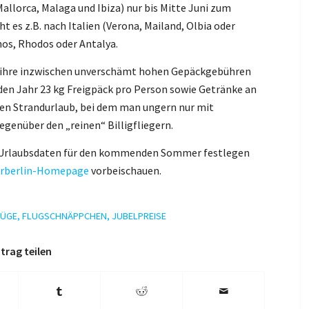
allorca, Malaga und Ibiza) nur bis Mitte Juni zum
 es z.B. nach Italien (Verona, Mailand, Olbia oder
hos, Rhodos oder Antalya.
r ihre inzwischen unverschämt hohen Gepäckgebühren
n Jahr 23 kg Freigpäck pro Person sowie Getränke an
 den Strandurlaub, bei dem man ungern nur mit
egenüber den „reinen“ Billigfliegern.
ine Urlaubsdaten für den kommenden Sommer festlegen
irberlin-Homepage
vorbeischauen.
LÜGE
,
FLUGSCHNÄPPCHEN
,
JUBELPREISE
trag teilen