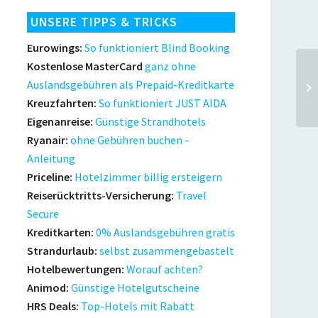
UNSERE TIPPS & TRICKS
Eurowings:
So funktioniert Blind Booking
Kostenlose MasterCard
ganz ohne
Em
Auslandsgebühren als Prepaid-Kreditkarte
ab
Kreuzfahrten:
So funktioniert JUST AIDA
Eigenanreise:
Günstige Strandhotels
Ryanair:
ohne Gebühren buchen -
Anleitung
Priceline:
Hotelzimmer billig ersteigern
Reiserücktritts-Versicherung:
Travel
Secure
Kreditkarten:
0% Auslandsgebühren gratis
Strandurlaub:
selbst zusammengebastelt
Hotelbewertungen:
Worauf achten?
Animod:
Günstige Hotelgutscheine
HRS Deals:
Top-Hotels mit Rabatt