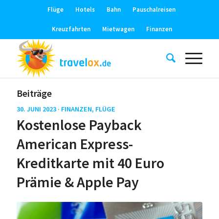
Flüge
Hotels
Bahn
Pauschalreisen
Kreuzfahrten
Mietwagen
Finanzen
Beiträge
30. JUNI 2023 ·
FINANZEN
,
FLÜGE
Kostenlose Payback
American Express-
Kreditkarte mit 40 Euro
Prämie & Apple Pay