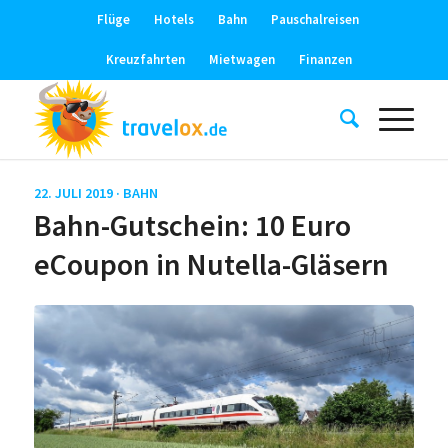
Flüge
Hotels
Bahn
Pauschalreisen
Kreuzfahrten
Mietwagen
Finanzen
22. JULI 2019 ·
BAHN
Bahn-Gutschein: 10 Euro
eCoupon in Nutella-Gläsern