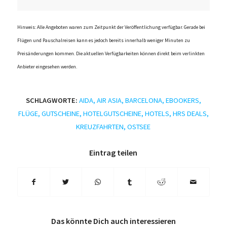
Hinweis: Alle Angeboten waren zum Zeitpunkt der Veröffentlichung verfügbar. Gerade bei
Flügen und Pauschalreisen kann es jedoch bereits innerhalb weniger Minuten zu
Preisänderungen kommen. Die aktuellen Verfügbarkeiten können direkt beim verlinkten
Anbieter eingesehen werden.
SCHLAGWORTE:
AIDA
,
AIR ASIA
,
BARCELONA
,
EBOOKERS
,
FLÜGE
,
GUTSCHEINE
,
HOTELGUTSCHEINE
,
HOTELS
,
HRS DEALS
,
KREUZFAHRTEN
,
OSTSEE
Eintrag teilen
Das könnte Dich auch interessieren