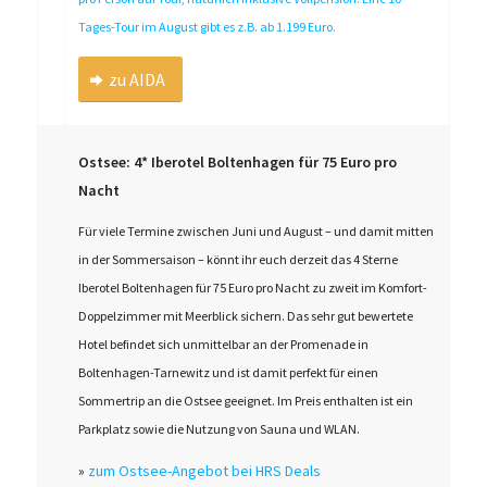
Tages-Tour im August gibt es z.B. ab 1.199 Euro.
zu AIDA
Ostsee: 4* Iberotel Boltenhagen für 75 Euro pro
Nacht
Für viele Termine zwischen Juni und August – und damit mitten
in der Sommersaison – könnt ihr euch derzeit das 4 Sterne
Iberotel Boltenhagen für 75 Euro pro Nacht zu zweit im Komfort-
Doppelzimmer mit Meerblick sichern. Das sehr gut bewertete
Hotel befindet sich unmittelbar an der Promenade in
Boltenhagen-Tarnewitz und ist damit perfekt für einen
Sommertrip an die Ostsee geeignet. Im Preis enthalten ist ein
Parkplatz sowie die Nutzung von Sauna und WLAN.
»
zum Ostsee-Angebot bei HRS Deals