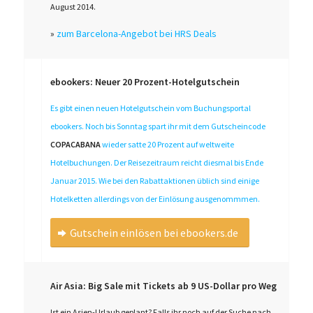
August 2014.
»
zum Barcelona-Angebot bei HRS Deals
ebookers: Neuer 20 Prozent-Hotelgutschein
Es gibt einen neuen Hotelgutschein vom Buchungsportal
ebookers. Noch bis Sonntag spart ihr mit dem Gutscheincode
COPACABANA
wieder satte 20 Prozent auf weltweite
Hotelbuchungen. Der Reisezeitraum reicht diesmal bis Ende
Januar 2015. Wie bei den Rabattaktionen üblich sind einige
Hotelketten allerdings von der Einlösung ausgenommmen.
Gutschein einlösen bei ebookers.de
Air Asia: Big Sale mit Tickets ab 9 US-Dollar pro Weg
Ist ein Asien-Urlaub geplant? Falls ihr noch auf der Suche nach