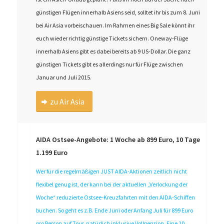
günstigen Flügen innerhalb Asiens seid, solltet ihr bis zum 8. Juni
bei Air Asia vorbeischauen. Im Rahmen eines Big Sale könnt ihr
euch wieder richtig günstige Tickets sichern. Oneway-Flüge
innerhalb Asiens gibt es dabei bereits ab 9 US-Dollar. Die ganz
günstigen Tickets gibt es allerdings nur für Flüge zwischen
Januar und Juli 2015.
zu Air Asia
AIDA Ostsee-Angebote: 1 Woche ab 899 Euro, 10 Tage
1.199 Euro
Wer für die regelmäßigen JUST AIDA-Aktionen zeitlich nicht
flexibel genug ist, der kann bei der aktuellen „Verlockung der
Woche“ reduzierte Ostsee-Kreuzfahrten mit den AIDA-Schiffen
buchen. So geht es z.B. Ende Juni oder Anfang Juli für 899 Euro
pro Person auf Tour, natürlich inklusive Vollpension. Eine 10