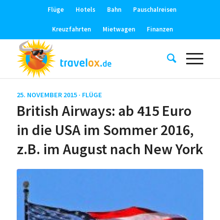
Flüge
Hotels
Bahn
Pauschalreisen
Kreuzfahrten
Mietwagen
Finanzen
25. NOVEMBER 2015 ·
FLÜGE
British Airways: ab 415 Euro
in die USA im Sommer 2016,
z.B. im August nach New York