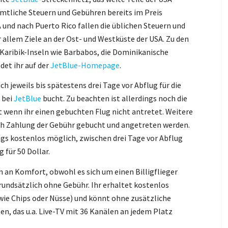
ämtliche Steuern und Gebühren bereits im Preis
 und nach Puerto Rico fallen die üblichen Steuern und
 allem Ziele an der Ost- und Westküste der USA. Zu den
Karibik-Inseln wie Barbabos, die Dominikanische
det ihr auf der
JetBlue-Homepage
.
h jeweils bis spätestens drei Tage vor Abflug für die
 bei
JetBlue
bucht. Zu beachten ist allerdings noch die
lt wenn ihr einen gebuchten Flug nicht antretet. Weitere
ch Zahlung der Gebühr gebucht und angetreten werden.
dings kostenlos möglich, zwischen drei Tage vor Abflug
 für 50 Dollar.
n an Komfort, obwohl es sich um einen Billigflieger
undsätzlich ohne Gebühr. Ihr erhaltet kostenlos
wie Chips oder Nüsse) und könnt ohne zusätzliche
, das u.a. Live-TV mit 36 Kanälen an jedem Platz