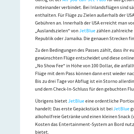
miteinander verbindet. Bei Inlandsflügen sind s
enthalten. Für Flüge zu Zielen außerhalb der USA
Gebühren an. Innerhalb der USA erreicht man vor
„Auslandszielen“ von
JetBlue
zählen zahlreiche 
Republik oder Jamaika. Die genauen Strecken fin
Zu den Bedingungen des Passes zählt, dass ihr euc
gewünschten Flüge entscheidet und diese online
„No Show Fee“ in Höhe von 100 Dollar, die anfäl
Flüge mit dem Pass können dann erst wieder na
Bis zu drei Tage vor Abflug ist ein Storno aller
und dem Check-In-Schluss für den gebuchten Flug
Übrigens bietet
JetBlue
eine ordentliche Portio
handelt: Das erste Gepäckstück ist bei
JetBlue
gr
alkoholfreie Getränke und einen kleinen Snack (
Kosten das Entertainment-System an Bord nutzen
bietet.