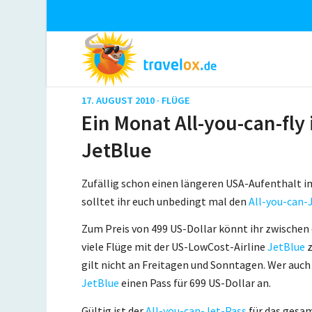
17. AUGUST 2010 ·
FLÜGE
Ein Monat All-you-can-fly 
JetBlue
Zufällig schon einen längeren USA-Aufenthalt 
solltet ihr euch unbedingt mal den
All-you-can-
Zum Preis von 499 US-Dollar könnt ihr zwischen
viele Flüge mit der US-LowCost-Airline
JetBlue
z
gilt nicht an Freitagen und Sonntagen. Wer auc
JetBlue
einen Pass für 699 US-Dollar an.
Gültig ist der
All-you-can-Jet-Pass
für das gesa