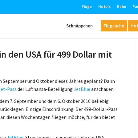
Flüge
Hotels
Bahn
Pa
Schnäppchen
Flugsuche
Hot
in den USA für 499 Dollar mit
im September und Oktober dieses Jahres geplant? Dann
Jet-Pass
der Lufthansa-Beteiligung
JetBlue
anschauen:
 dem 7. September und dem 6. Oktober 2010 beliebig
urücklegen. Einzige Einschränkung: Der 499-Dollar-Pass
h an diesen Wochentagen fliegen möchte, für den bietet
mte
JetBlue
-Streckennetz, das weite Teile der USA