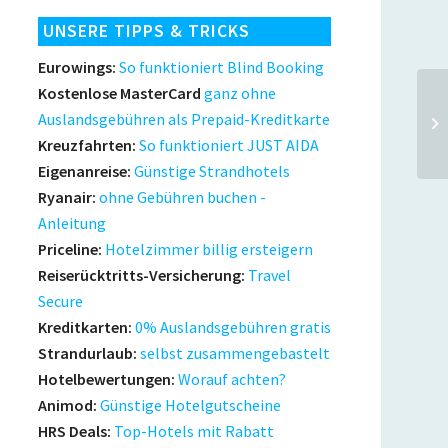
UNSERE TIPPS & TRICKS
Eurowings:
So funktioniert Blind Booking
Kostenlose MasterCard
ganz ohne
3 
Auslandsgebühren als Prepaid-Kreditkarte
in
Kreuzfahrten:
So funktioniert JUST AIDA
Eigenanreise:
Günstige Strandhotels
Ryanair:
ohne Gebühren buchen -
Anleitung
Priceline:
Hotelzimmer billig ersteigern
Reiserücktritts-Versicherung:
Travel
Secure
Kreditkarten:
0% Auslandsgebühren gratis
Strandurlaub:
selbst zusammengebastelt
Hotelbewertungen:
Worauf achten?
Animod:
Günstige Hotelgutscheine
HRS Deals:
Top-Hotels mit Rabatt