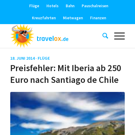
Flüge
Hotels
Bahn
Pauschalreisen
Kreuzfahrten
Mietwagen
Finanzen
18. JUNI 2014 ·
FLÜGE
Preisfehler: Mit Iberia ab 250
Euro nach Santiago de Chile