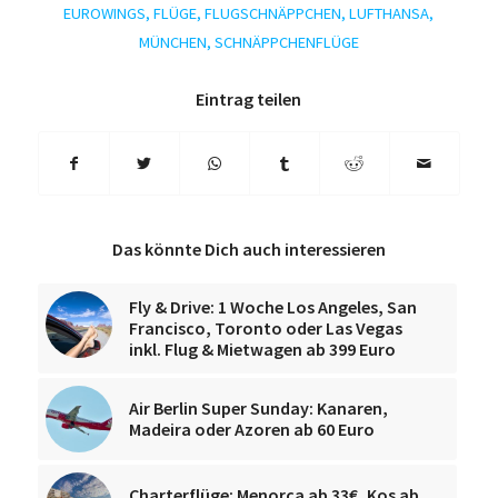
EUROWINGS
,
FLÜGE
,
FLUGSCHNÄPPCHEN
,
LUFTHANSA
,
MÜNCHEN
,
SCHNÄPPCHENFLÜGE
Eintrag teilen
Das könnte Dich auch interessieren
Fly & Drive: 1 Woche Los Angeles, San
Francisco, Toronto oder Las Vegas
inkl. Flug & Mietwagen ab 399 Euro
Air Berlin Super Sunday: Kanaren,
Madeira oder Azoren ab 60 Euro
Charterflüge: Menorca ab 33€, Kos ab