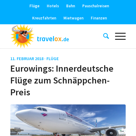
Flüge
Hotels
Bahn
Pauschalreisen
Kreuzfahrten
Mietwagen
Finanzen
11. FEBRUAR 2018 ·
FLÜGE
Eurowings: Innerdeutsche
Flüge zum Schnäppchen-
Preis