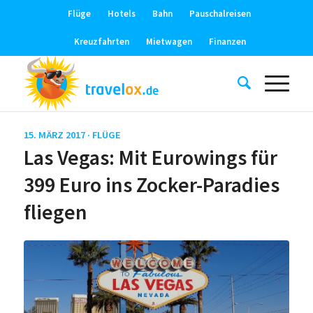
Flüge
Hotels
Bahn
Pauschalreisen
Kreuzfahrten
Mietwagen
Finanzen
15. MÄRZ 2017 ·
FLÜGE
Las Vegas: Mit Eurowings für
399 Euro ins Zocker-Paradies
fliegen