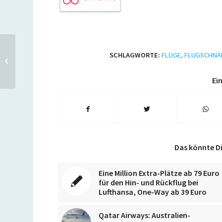
KLM und Air France:
SCHLAGWORTE:
FLÜGE
,
FLUGSCHNÄ
Singapur oder Rio de
Janeiro für 499 Euro hin &
z...
Ein
Das könnte Di
Eine Million Extra-Plätze ab 79 Euro
für den Hin- und Rückflug bei
Lufthansa, One-Way ab 39 Euro
Qatar Airways: Australien-