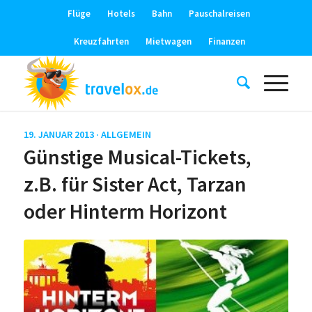
Flüge
Hotels
Bahn
Pauschalreisen
Kreuzfahrten
Mietwagen
Finanzen
19. JANUAR 2013 ·
ALLGEMEIN
Günstige Musical-Tickets,
z.B. für Sister Act, Tarzan
oder Hinterm Horizont