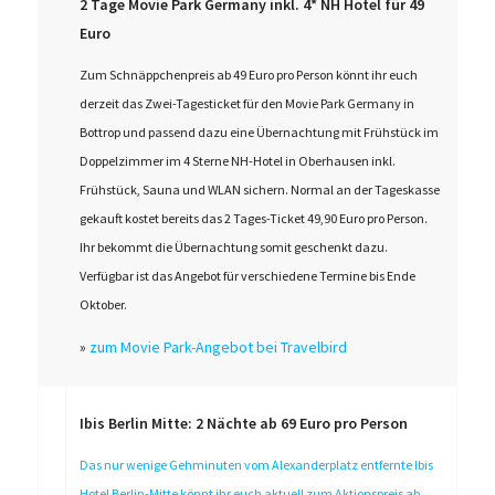
2 Tage Movie Park Germany inkl. 4* NH Hotel für 49
Euro
Zum Schnäppchenpreis ab 49 Euro pro Person könnt ihr euch
derzeit das Zwei-Tagesticket für den Movie Park Germany in
Bottrop und passend dazu eine Übernachtung mit Frühstück im
Doppelzimmer im 4 Sterne NH-Hotel in Oberhausen inkl.
Frühstück, Sauna und WLAN sichern. Normal an der Tageskasse
gekauft kostet bereits das 2 Tages-Ticket 49,90 Euro pro Person.
Ihr bekommt die Übernachtung somit geschenkt dazu.
Verfügbar ist das Angebot für verschiedene Termine bis Ende
Oktober.
»
zum Movie Park-Angebot bei Travelbird
Ibis Berlin Mitte: 2 Nächte ab 69 Euro pro Person
Das nur wenige Gehminuten vom Alexanderplatz entfernte Ibis
Hotel Berlin-Mitte könnt ihr euch aktuell zum Aktionspreis ab