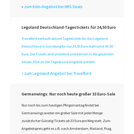
»
zum Köln-Angebot bei HRS Deals
Legoland Deutschland-Tagestickets für 24,50 Euro
Travelbird verkauft aktuell Tagestickets für das Legoland
Deutschland in Günzburg für nur 24,95 Euro statt sonst 43,50
Euro. Die Tickets sind undatiert und können in der gesamten
Saison 2014 an der Tageskasse eingelöst werden.
»
zum Legoland-Angebot bei Travelbird
Germanwings: Nur noch heute großer 33 Euro-Sale
Nur noch bis zum heutigen Pfingsmontag findet bei
Germanwings wieder ein großer Sale mit jeder Menge
zusätzlicher Günstig-Tickets ab 33 Euro pro Weg statt. Zum
Angebotspreis geht es z.B. nach Amsterdam, Mailand, Prag,