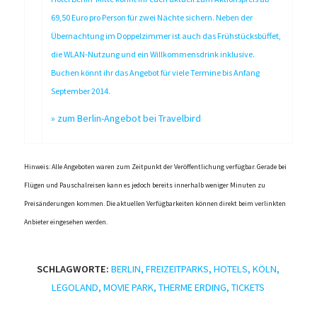
69,50 Euro pro Person für zwei Nächte sichern. Neben der
Übernachtung im Doppelzimmer ist auch das Frühstücksbüffet,
die WLAN-Nutzung und ein Willkommensdrink inklusive.
Buchen könnt ihr das Angebot für viele Termine bis Anfang
September 2014.
»
zum Berlin-Angebot bei Travelbird
Hinweis: Alle Angeboten waren zum Zeitpunkt der Veröffentlichung verfügbar. Gerade bei
Flügen und Pauschalreisen kann es jedoch bereits innerhalb weniger Minuten zu
Preisänderungen kommen. Die aktuellen Verfügbarkeiten können direkt beim verlinkten
Anbieter eingesehen werden.
SCHLAGWORTE:
BERLIN
,
FREIZEITPARKS
,
HOTELS
,
KÖLN
,
LEGOLAND
,
MOVIE PARK
,
THERME ERDING
,
TICKETS