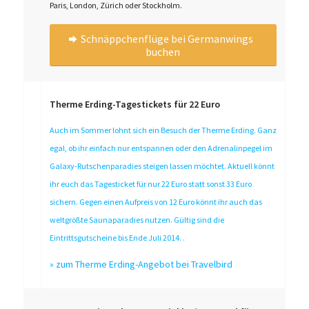
Paris, London, Zürich oder Stockholm.
Schnäppchenflüge bei Germanwings
buchen
Therme Erding-Tagestickets für 22 Euro
Auch im Sommer lohnt sich ein Besuch der Therme Erding. Ganz
egal, ob ihr einfach nur entspannen oder den Adrenalinpegel im
Galaxy-Rutschenparadies steigen lassen möchtet. Aktuell könnt
ihr euch das Tagesticket für nur 22 Euro statt sonst 33 Euro
sichern. Gegen einen Aufpreis von 12 Euro könnt ihr auch das
weltgrößte Saunaparadies nutzen. Gültig sind die
Eintrittsgutscheine bis Ende Juli 2014. .
»
zum Therme Erding-Angebot bei Travelbird