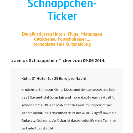
travelox Schnäppchen-Ticker vom 09.06.2014:
Köln: 3* Hotel für 39 Euro pro Nacht
In nächster Nähe zur Kölner Messe und der Lanxess Arena liegt
das 3 Sterne-Hotel Burns fair and more, das ihr euch aktuell für
gerade einmal 39 Euro pro Nacht zu zweit im Doppelzimmer
sichern könnt. Im Preis enthalten ist der WLAN-Zugriff sowie die
Parkplatz-Nutzung. Verfügbar ist das Angebot für viele Termine
bis Ende August 2014.