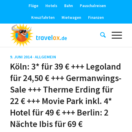
Flüge
Hotels
Bahn
Pauschalreisen
Kreuzfahrten
Mietwagen
Finanzen
9. JUNI 2014 ·
ALLGEMEIN
Köln: 3* für 39 € +++ Legoland
für 24,50 € +++ Germanwings-
Sale +++ Therme Erding für
22 € +++ Movie Park inkl. 4*
Hotel für 49 € +++ Berlin: 2
Nächte Ibis für 69 €