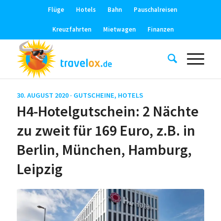
Flüge
Hotels
Bahn
Pauschalreisen
Kreuzfahrten
Mietwagen
Finanzen
30. AUGUST 2020 ·
GUTSCHEINE
,
HOTELS
H4-Hotelgutschein: 2 Nächte
zu zweit für 169 Euro, z.B. in
Berlin, München, Hamburg,
Leipzig