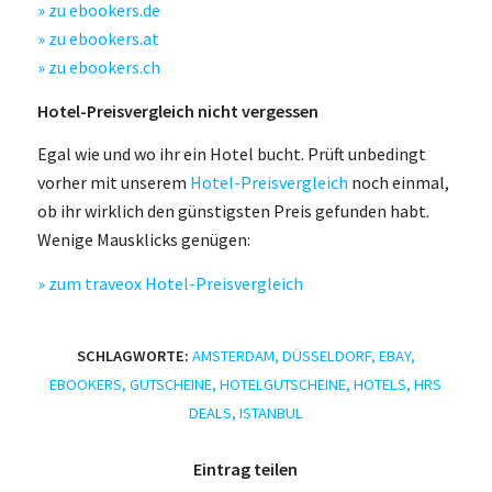
» zu ebookers.de
» zu ebookers.at
» zu ebookers.ch
Hotel-Preisvergleich nicht vergessen
Egal wie und wo ihr ein Hotel bucht. Prüft unbedingt
vorher mit unserem
Hotel-Preisvergleich
noch einmal,
ob ihr wirklich den günstigsten Preis gefunden habt.
Wenige Mausklicks genügen:
» zum traveox Hotel-Preisvergleich
SCHLAGWORTE:
AMSTERDAM
,
DÜSSELDORF
,
EBAY
,
EBOOKERS
,
GUTSCHEINE
,
HOTELGUTSCHEINE
,
HOTELS
,
HRS
DEALS
,
ISTANBUL
Eintrag teilen