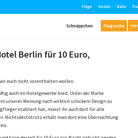
Flüge
Hotels
Bahn
Pa
Schnäppchen
Flugsuche
Hot
tel Berlin für 10 Euro,
wir euch nicht vorenthalten wollen.
nftig auch im Hotelgewerbe breit. Unter der Marke
nem unserer Meinung nach wirklich schickem Design zu
gflieger etabliert hat, müsst ihr auch dort für alle
en. Nichtsdestotrotz erhält man dort eine Übernachtung
eis.
0 und kann derzeit für 10 Euro pro Nacht gebucht werden