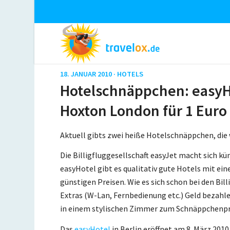
18. JANUAR 2010 ·
HOTELS
Hotelschnäppchen: easyHo
Hoxton London für 1 Euro
Aktuell gibts zwei heiße Hotelschnäppchen, die 
Die Billigfluggesellschaft easyJet macht sich kü
easyHotel gibt es qualitativ gute Hotels mit ei
günstigen Preisen. Wie es sich schon bei den Billi
Extras (W-Lan, Fernbedienung etc.) Geld bezahl
in einem stylischen Zimmer zum Schnäppchenpr
Das
easyHotel
in Berlin eröffnet am 8. März 201