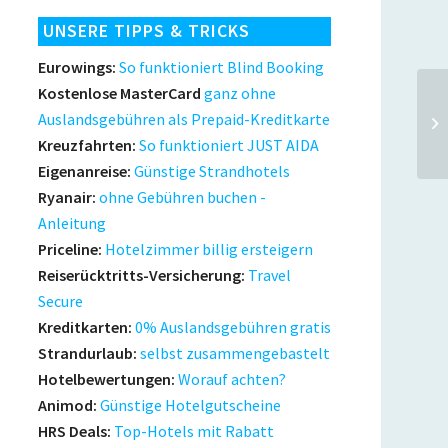
UNSERE TIPPS & TRICKS
Eurowings:
So funktioniert Blind Booking
Kostenlose MasterCard
ganz ohne
Ge
Auslandsgebühren als Prepaid-Kreditkarte
Re
Kreuzfahrten:
So funktioniert JUST AIDA
Eigenanreise:
Günstige Strandhotels
Ryanair:
ohne Gebühren buchen -
Anleitung
Priceline:
Hotelzimmer billig ersteigern
Reiserücktritts-Versicherung:
Travel
Secure
Kreditkarten:
0% Auslandsgebühren gratis
Strandurlaub:
selbst zusammengebastelt
Hotelbewertungen:
Worauf achten?
Animod:
Günstige Hotelgutscheine
HRS Deals:
Top-Hotels mit Rabatt