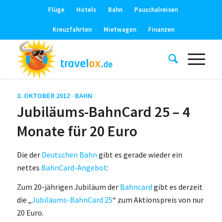
Flüge
Hotels
Bahn
Pauschalreisen
Kreuzfahrten
Mietwagen
Finanzen
3. OKTOBER 2012 ·
BAHN
Jubiläums-BahnCard 25 – 4
Monate für 20 Euro
Die der
Deutschen Bahn
gibt es gerade wieder ein
nettes
BahnCard-Angebot
:
Zum 20-jährigen Jubiläum der
Bahncard
gibt es derzeit
die „
Jubiläums-BahnCard 25
“ zum Aktionspreis von nur
20 Euro.