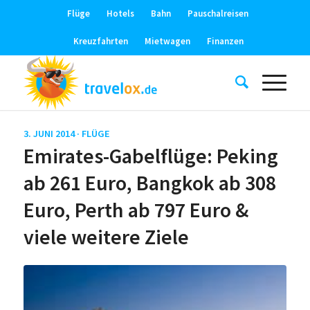
Flüge
Hotels
Bahn
Pauschalreisen
Kreuzfahrten
Mietwagen
Finanzen
3. JUNI 2014 ·
FLÜGE
Emirates-Gabelflüge: Peking
ab 261 Euro, Bangkok ab 308
Euro, Perth ab 797 Euro &
viele weitere Ziele