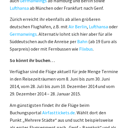
auch
Germanwings
ab Hamburg und Berlin sowie
Lufthansa
ab München oder Frankfurt nach Genf.
Zürich erreicht ihr ebenfalls ab allen größeren
deutschen Flughäfen, z.B. mit
Air Berlin
,
Lufthansa
oder
Germanwings
. Alternativ lohnt sich hier aber für alle
Süddeutschen auch die Anreise per
Bahn
(ab 19 Euro als
Sparpreis) oder mit Fernbussen wie
Flixbus
.
So könnt ihr buchen…
Verfügbar sind die Flüge aktuell für jede Menge Termine
in den Reisezeiträumen vom 8. Juni bis zum 30. Juni
2014, vom 28. Juli bis zum 10. Dezember 2014 und vom
29. Dezember 2014 – 28. Januar 2015.
Am günstigsten findet ihr die Flüge beim
Buchungsportal
Airfasttickets.de
. Wählt dort den
Punkt „Mehrere Städte“ aus und sucht beispielsweise
als erstes Flugsegment nach „Genf – Bangkok“ und als