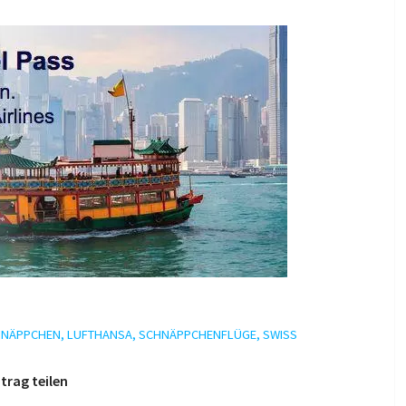
HNÄPPCHEN
,
LUFTHANSA
,
SCHNÄPPCHENFLÜGE
,
SWISS
trag teilen