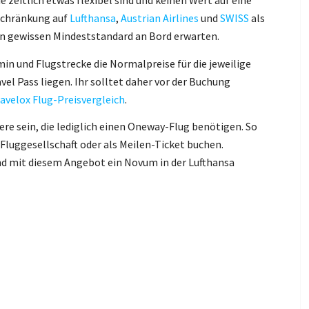
schränkung auf
Lufthansa
,
Austrian Airlines
und
SWISS
als
en gewissen Mindeststandard an Bord erwarten.
in und Flugstrecke die Normalpreise für die jeweilige
el Pass liegen. Ihr solltet daher vor der Buchung
ravelox Flug-Preisvergleich
.
ere sein, die lediglich einen Oneway-Flug benötigen. So
Fluggesellschaft oder als Meilen-Ticket buchen.
nd mit diesem Angebot ein Novum in der Lufthansa