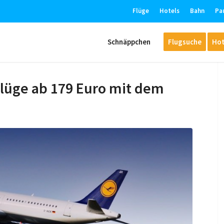
Flüge
Hotels
Bahn
Pa
Schnäppchen
Flugsuche
Hot
lüge ab 179 Euro mit dem