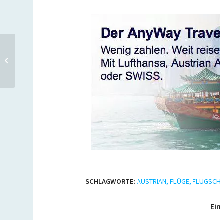
L’TUR: 111.111 Bahn-
Tickets ab 17,90 Euro
SCHLAGWORTE:
AUSTRIAN
,
FLÜGE
,
FLUGSC
Ein