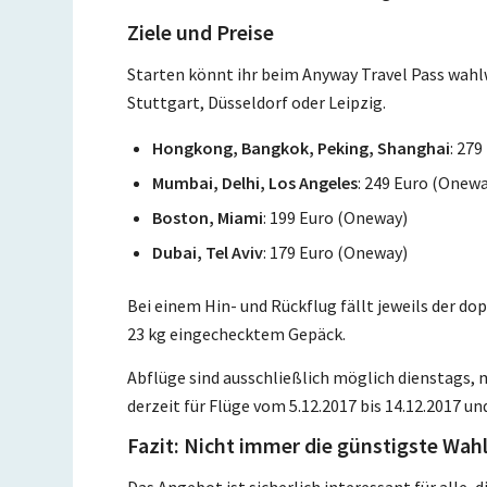
Ziele und Preise
Starten könnt ihr beim Anyway Travel Pass wahl
Stuttgart, Düsseldorf oder Leipzig.
Hongkong, Bangkok, Peking, Shanghai
: 27
Mumbai, Delhi, Los Angeles
: 249 Euro (Onew
Boston, Miami
: 199 Euro (Oneway)
Dubai, Tel Aviv
: 179 Euro (Oneway)
Bei einem Hin- und Rückflug fällt jeweils der do
23 kg eingechecktem Gepäck.
Abflüge sind ausschließlich möglich dienstags,
derzeit für Flüge vom 5.12.2017 bis 14.12.2017 und
Fazit: Nicht immer die günstigste Wah
Das Angebot ist sicherlich interessant für alle, d