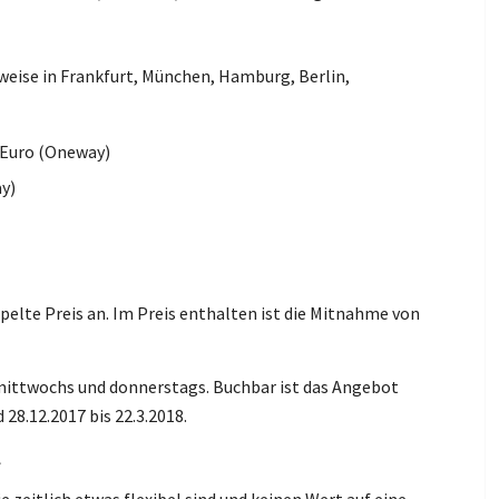
weise in Frankfurt, München, Hamburg, Berlin,
9 Euro (Oneway)
ay)
ppelte Preis an. Im Preis enthalten ist die Mitnahme von
 mittwochs und donnerstags. Buchbar ist das Angebot
 28.12.2017 bis 22.3.2018.
l
ie zeitlich etwas flexibel sind und keinen Wert auf eine