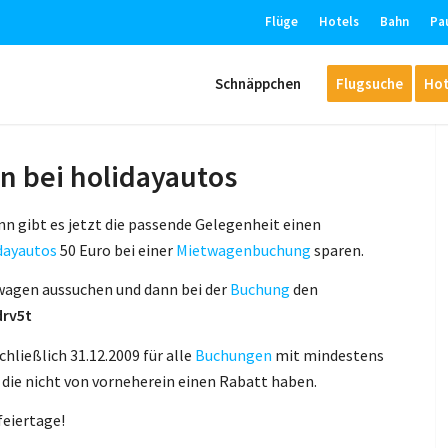
Flüge
Hotels
Bahn
Pa
Schnäppchen
Flugsuche
Hot
n bei holidayautos
n gibt es jetzt die passende Gelegenheit einen
dayautos
50 Euro bei einer
Mietwagenbuchung
sparen.
wagen aussuchen und dann bei der
Buchung
den
drv5t
hließlich 31.12.2009 für alle
Buchungen
mit mindestens
 die nicht von vorneherein einen Rabatt haben.
eiertage!