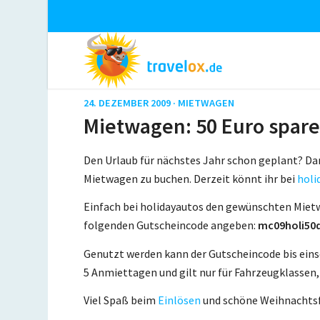
24. DEZEMBER 2009 ·
MIETWAGEN
Mietwagen: 50 Euro spare
Den Urlaub für nächstes Jahr schon geplant? Dan
Mietwagen zu buchen. Derzeit könnt ihr bei
holi
Einfach bei holidayautos den gewünschten Miet
folgenden Gutscheincode angeben:
mc09holi50
Genutzt werden kann der Gutscheincode bis einsc
5 Anmiettagen und gilt nur für Fahrzeugklassen,
Viel Spaß beim
Einlösen
und schöne Weihnachtsf