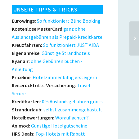
UNSERE TIPPS & TRICKS
Eurowings:
So funktioniert Blind Booking
Kostenlose MasterCard
ganz ohne
Th
Auslandsgebühren als Prepaid-Kreditkarte
Ho
Kreuzfahrten:
So funktioniert JUST AIDA
Eigenanreise:
Günstige Strandhotels
Ryanair:
ohne Gebühren buchen -
Anleitung
Priceline:
Hotelzimmer billig ersteigern
Reiserücktritts-Versicherung:
Travel
Secure
Kreditkarten:
0% Auslandsgebühren gratis
Strandurlaub:
selbst zusammengebastelt
Hotelbewertungen:
Worauf achten?
Animod:
Günstige Hotelgutscheine
HRS Deals:
Top-Hotels mit Rabatt