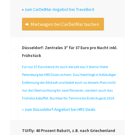
»
zum CarDelMar-Angebot bei Travelbird
Mietwagen bei CarDelMar buchen
Düsseldorf: Zentrales 3* für 37 Euro pro Nacht inkl.
Frühstück
Für nur 37 Euro könnt ihr euch derzeit das 3 Sterne-Hotel
Petersburg bei HRS Deals sichern. Das Hotel liegt in fußläufiger
Entfernung der Altstadt und bietet euch zu diesem Preis nicht
nur die Übernachtung für zwei Personen, sondern auch das
Frühstücksbüffet. Buchbar für Termine bis Ende August 2014.
»
zum Düsseldorf-Angebot bei HRS Deals
TUIfly: 40 Prozent Rabatt, z.B. nach Griechenland