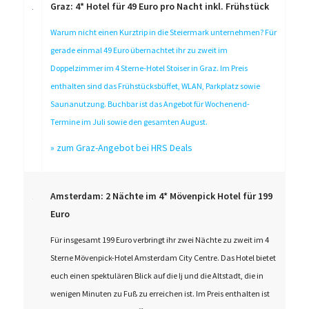
Graz: 4* Hotel für 49 Euro pro Nacht inkl. Frühstück
Warum nicht einen Kurztrip in die Steiermark unternehmen? Für
gerade einmal 49 Euro übernachtet ihr zu zweit im
Doppelzimmer im 4 Sterne-Hotel Stoiser in Graz. Im Preis
enthalten sind das Frühstücksbüffet, WLAN, Parkplatz sowie
Saunanutzung. Buchbar ist das Angebot für Wochenend-
Termine im Juli sowie den gesamten August.
»
zum Graz-Angebot bei HRS Deals
Amsterdam: 2 Nächte im 4* Mövenpick Hotel für 199
Euro
Für insgesamt 199 Euro verbringt ihr zwei Nächte zu zweit im 4
Sterne Mövenpick-Hotel Amsterdam City Centre. Das Hotel bietet
euch einen spektulären Blick auf die Ij und die Altstadt, die in
wenigen Minuten zu Fuß zu erreichen ist. Im Preis enthalten ist