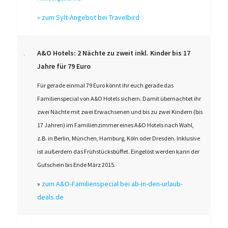
»
zum Sylt-Angebot bei Travelbird
A&O Hotels: 2 Nächte zu zweit inkl. Kinder bis 17
Jahre für 79 Euro
Für gerade einmal 79 Euro könnt ihr euch gerade das
Familienspecial von A&O Hotels sichern. Damit übernachtet ihr
zwei Nächte mit zwei Erwachsenen und bis zu zwei Kindern (bis
17 Jahren) im Familienzimmer eines A&O Hotels nach Wahl,
z.B. in Berlin, München, Hamburg, Köln oder Dresden. Inklusive
ist außerdem das Frühstücksbüffet. Eingelöst werden kann der
Gutschein bis Ende März 2015.
»
zum A&O-Familienspecial bei ab-in-den-urlaub-
deals.de