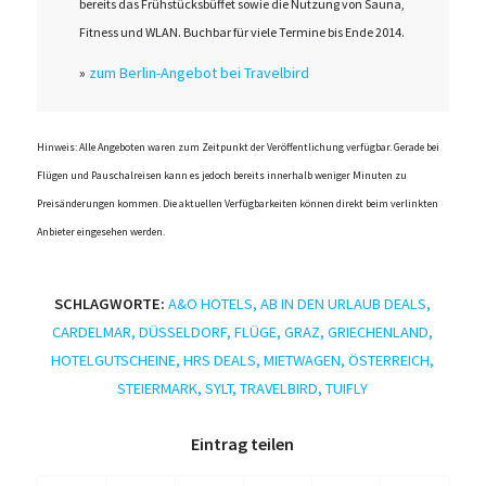
bereits das Frühstücksbüffet sowie die Nutzung von Sauna,
Fitness und WLAN. Buchbar für viele Termine bis Ende 2014.
»
zum Berlin-Angebot bei Travelbird
Hinweis: Alle Angeboten waren zum Zeitpunkt der Veröffentlichung verfügbar. Gerade bei
Flügen und Pauschalreisen kann es jedoch bereits innerhalb weniger Minuten zu
Preisänderungen kommen. Die aktuellen Verfügbarkeiten können direkt beim verlinkten
Anbieter eingesehen werden.
SCHLAGWORTE:
A&O HOTELS
,
AB IN DEN URLAUB DEALS
,
CARDELMAR
,
DÜSSELDORF
,
FLÜGE
,
GRAZ
,
GRIECHENLAND
,
HOTELGUTSCHEINE
,
HRS DEALS
,
MIETWAGEN
,
ÖSTERREICH
,
STEIERMARK
,
SYLT
,
TRAVELBIRD
,
TUIFLY
Eintrag teilen