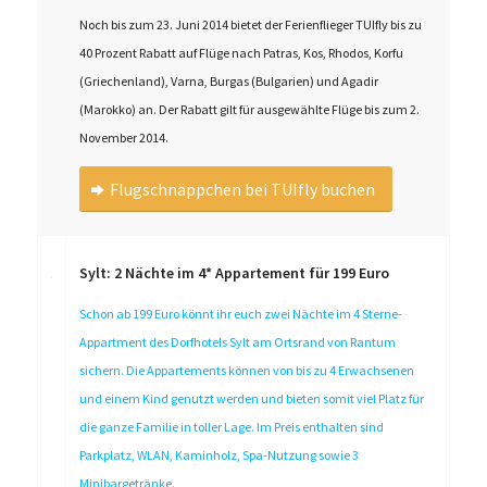
Noch bis zum 23. Juni 2014 bietet der Ferienflieger TUIfly bis zu
40 Prozent Rabatt auf Flüge nach Patras, Kos, Rhodos, Korfu
(Griechenland), Varna, Burgas (Bulgarien) und Agadir
(Marokko) an. Der Rabatt gilt für ausgewählte Flüge bis zum 2.
November 2014.
Flugschnäppchen bei TUIfly buchen
Sylt: 2 Nächte im 4* Appartement für 199 Euro
Schon ab 199 Euro könnt ihr euch zwei Nächte im 4 Sterne-
Appartment des Dorfhotels Sylt am Ortsrand von Rantum
sichern. Die Appartements können von bis zu 4 Erwachsenen
und einem Kind genutzt werden und bieten somit viel Platz für
die ganze Familie in toller Lage. Im Preis enthalten sind
Parkplatz, WLAN, Kaminholz, Spa-Nutzung sowie 3
Minibargetränke.