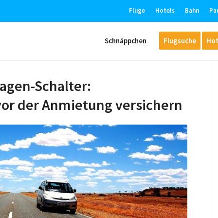
Flüge
Hotels
Bahn
Pa
Schnäppchen
Flugsuche
Hot
agen-Schalter:
vor der Anmietung versichern