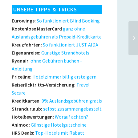
UNSERE TIPPS & TRICKS
Eurowings:
So funktioniert Blind Booking
Kostenlose MasterCard
ganz ohne
Co
Auslandsgebühren als Prepaid-Kreditkarte
bi
Kreuzfahrten:
So funktioniert JUST AIDA
Eigenanreise:
Günstige Strandhotels
Ryanair:
ohne Gebühren buchen -
Anleitung
Priceline:
Hotelzimmer billig ersteigern
Reiserücktritts-Versicherung:
Travel
Secure
Kreditkarten:
0% Auslandsgebühren gratis
Strandurlaub:
selbst zusammengebastelt
Hotelbewertungen:
Worauf achten?
Animod:
Günstige Hotelgutscheine
HRS Deals:
Top-Hotels mit Rabatt