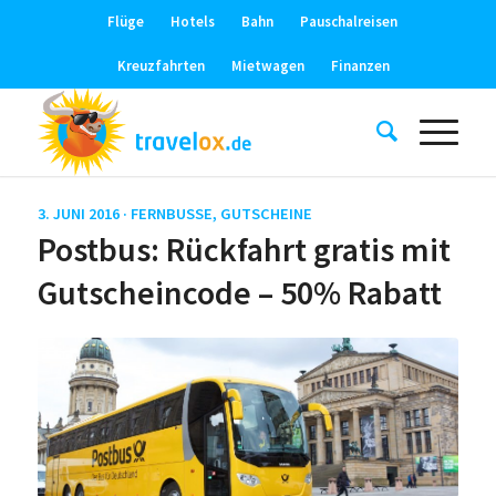
Flüge
Hotels
Bahn
Pauschalreisen
Kreuzfahrten
Mietwagen
Finanzen
3. JUNI 2016 ·
FERNBUSSE
,
GUTSCHEINE
Postbus: Rückfahrt gratis mit
Gutscheincode – 50% Rabatt