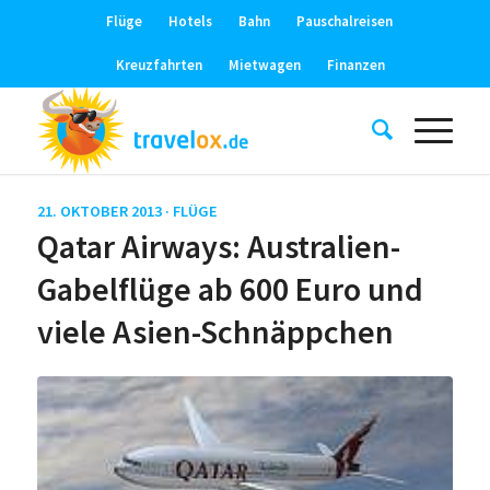
Flüge
Hotels
Bahn
Pauschalreisen
Kreuzfahrten
Mietwagen
Finanzen
21. OKTOBER 2013 ·
FLÜGE
Qatar Airways: Australien-
Gabelflüge ab 600 Euro und
viele Asien-Schnäppchen