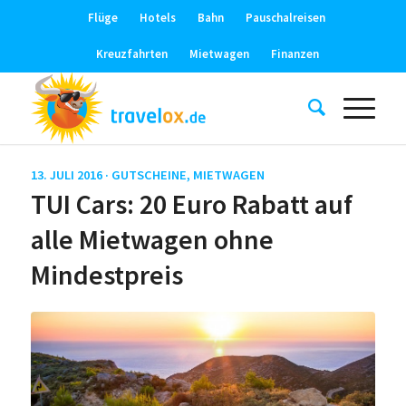
Flüge
Hotels
Bahn
Pauschalreisen
Kreuzfahrten
Mietwagen
Finanzen
13. JULI 2016 ·
GUTSCHEINE
,
MIETWAGEN
TUI Cars: 20 Euro Rabatt auf
alle Mietwagen ohne
Mindestpreis