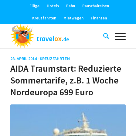
Flüge
Hotels
Bahn
Pauschalreisen
Kreuzfahrten
Mietwagen
Finanzen
23. APRIL 2014 ·
KREUZFAHRTEN
AIDA Traumstart: Reduzierte
Sommertarife, z.B. 1 Woche
Nordeuropa 699 Euro