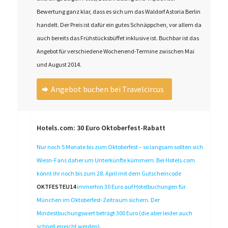
Bewertung ganz klar, dass es sich um das Waldorf Astoria Berlin
handelt. Der Preis ist dafür ein gutes Schnäppchen, vor allem da
auch bereits das Frühstücksbüffet inklusive ist. Buchbar ist das
Angebot für verschiedene Wochenend-Termine zwischen Mai
und August 2014.
Angebot buchen bei Travelcircus
Hotels.com: 30 Euro Oktoberfest-Rabatt
Nur noch 5 Monate bis zum Oktoberfest – so langsam sollten sich
Wiesn-Fans daher um Unterkünfte kümmern. Bei Hotels.com
könnt ihr noch bis zum 28. April mit dem Gutscheincode
OKTFESTEU14
immerhin 30 Euro auf Hotelbuchungen für
München im Oktoberfest-Zeitraum sichern. Der
Mindestbuchungswert beträgt 300 Euro (die aber leider auch
schnell erreicht werden).