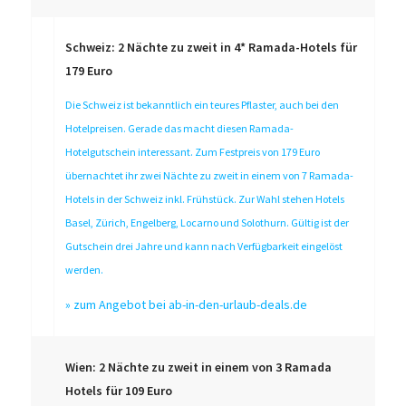
Schweiz: 2 Nächte zu zweit in 4* Ramada-Hotels für
179 Euro
Die Schweiz ist bekanntlich ein teures Pflaster, auch bei den
Hotelpreisen. Gerade das macht diesen Ramada-
Hotelgutschein interessant. Zum Festpreis von 179 Euro
übernachtet ihr zwei Nächte zu zweit in einem von 7 Ramada-
Hotels in der Schweiz inkl. Frühstück. Zur Wahl stehen Hotels
Basel, Zürich, Engelberg, Locarno und Solothurn. Gültig ist der
Gutschein drei Jahre und kann nach Verfügbarkeit eingelöst
werden.
»
zum Angebot bei ab-in-den-urlaub-deals.de
Wien: 2 Nächte zu zweit in einem von 3 Ramada
Hotels für 109 Euro