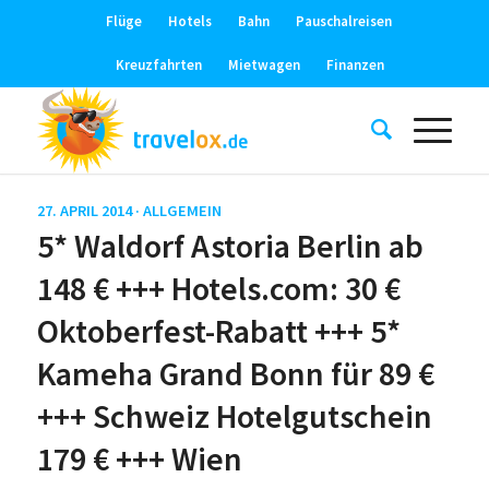
Flüge
Hotels
Bahn
Pauschalreisen
Kreuzfahrten
Mietwagen
Finanzen
27. APRIL 2014 ·
ALLGEMEIN
5* Waldorf Astoria Berlin ab
148 € +++ Hotels.com: 30 €
Oktoberfest-Rabatt +++ 5*
Kameha Grand Bonn für 89 €
+++ Schweiz Hotelgutschein
179 € +++ Wien