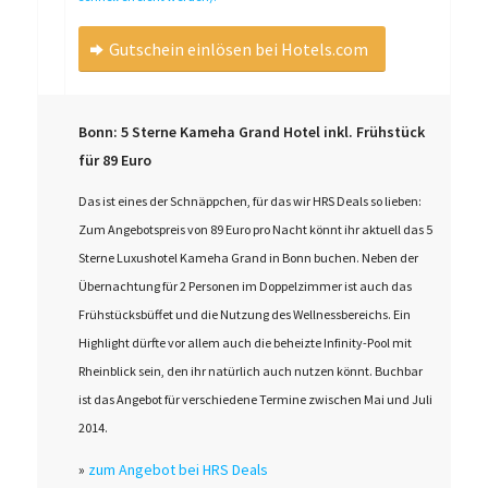
Gutschein einlösen bei Hotels.com
Bonn: 5 Sterne Kameha Grand Hotel inkl. Frühstück
für 89 Euro
Das ist eines der Schnäppchen, für das wir HRS Deals so lieben:
Zum Angebotspreis von 89 Euro pro Nacht könnt ihr aktuell das 5
Sterne Luxushotel Kameha Grand in Bonn buchen. Neben der
Übernachtung für 2 Personen im Doppelzimmer ist auch das
Frühstücksbüffet und die Nutzung des Wellnessbereichs. Ein
Highlight dürfte vor allem auch die beheizte Infinity-Pool mit
Rheinblick sein, den ihr natürlich auch nutzen könnt. Buchbar
ist das Angebot für verschiedene Termine zwischen Mai und Juli
2014.
»
zum Angebot bei HRS Deals