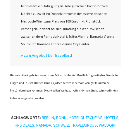
Mit diesem ein Jahr gültigen Hotelgutschein könnt ihr zwei
Nächte zu zweit im Doppelzimmer in der österreichischen
Metropole Wien zum Preis von 109 Euro inkl. Frühstück
verbringen. Ihr habt bei der Einlösung die Wahl zwischen
zwischen dem Ramada Hotel & Suites Vienna, Ramada Vienna
South und Ramada Encore Vienna City Center.
»
zum Angebot bei Travelbird
Hinweis: Alle Angeboten waren zum Zeitpunkt der Veröffentlichung verfügbar. Gerade bei
Flügen und Pauschalreisen kann es jedoch bereits innerhalb weniger Minuten zu
Preisänderungen kommen. Die aktuellen Verfügbarkeiten können direkt beim verlinkten
Anbieter eingesehen werden.
SCHLAGWORTE:
BERLIN
,
BONN
,
HOTELGUTSCHEINE
,
HOTELS
,
HRS DEALS
,
RAMADA
,
SCHWEIZ
,
TRAVELCIRCUS
,
WALDORF