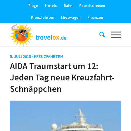
Flüge
Hotels
Bahn
Pauschalreisen
Kreuzfahrten
Mietwagen
Finanzen
5. JULI 2015 ·
KREUZFAHRTEN
AIDA Traumstart um 12:
Jeden Tag neue Kreuzfahrt-
Schnäppchen