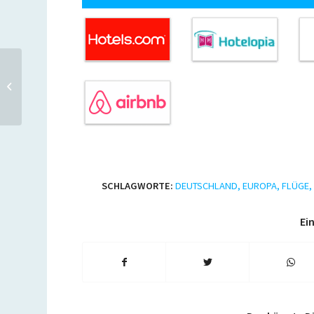
Air Berlin: Zu zweit für 169
Euro hin und zurück
durch Europa
SCHLAGWORTE:
DEUTSCHLAND
,
EUROPA
,
FLÜGE
,
Ein