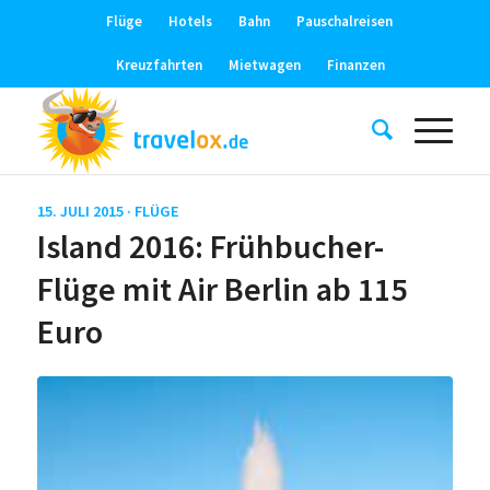
Flüge
Hotels
Bahn
Pauschalreisen
Kreuzfahrten
Mietwagen
Finanzen
15. JULI 2015 ·
FLÜGE
Island 2016: Frühbucher-
Flüge mit Air Berlin ab 115
Euro