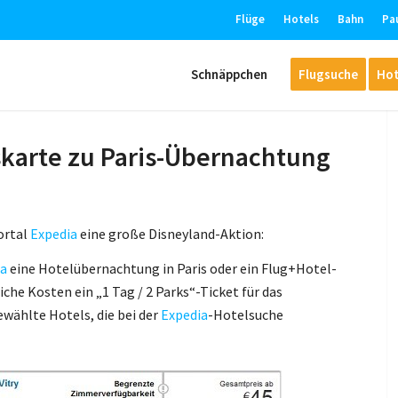
Flüge
Hotels
Bahn
Pa
Schnäppchen
Flugsuche
Hot
tskarte zu Paris-Übernachtung
ortal
Expedia
eine große Disneyland-Aktion:
ia
eine Hotelübernachtung in Paris oder ein Flug+Hotel-
he Kosten ein „1 Tag / 2 Parks“-Ticket für das
ewählte Hotels, die bei der
Expedia
-Hotelsuche