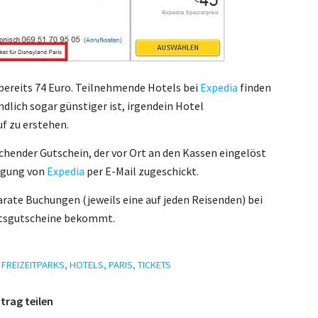
 bereits 74 Euro. Teilnehmende Hotels bei
Expedia
finden
endlich sogar günstiger ist, irgendein Hotel
f zu erstehen.
echender Gutschein, der vor Ort an den Kassen eingelöst
tigung von
Expedia
per E-Mail zugeschickt.
arate Buchungen (jeweils eine auf jeden Reisenden) bei
ittsgutscheine bekommt.
,
FREIZEITPARKS
,
HOTELS
,
PARIS
,
TICKETS
trag teilen