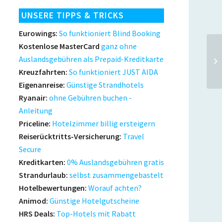
UNSERE TIPPS & TRICKS
Eurowings:
So funktioniert Blind Booking
Kostenlose MasterCard
ganz ohne
Sü
Auslandsgebühren als Prepaid-Kreditkarte
Jo
Kreuzfahrten:
So funktioniert JUST AIDA
ode
Eigenanreise:
Günstige Strandhotels
Ryanair:
ohne Gebühren buchen -
Anleitung
Priceline:
Hotelzimmer billig ersteigern
Reiserücktritts-Versicherung:
Travel
Secure
Kreditkarten:
0% Auslandsgebühren gratis
Strandurlaub:
selbst zusammengebastelt
Hotelbewertungen:
Worauf achten?
Animod:
Günstige Hotelgutscheine
HRS Deals:
Top-Hotels mit Rabatt