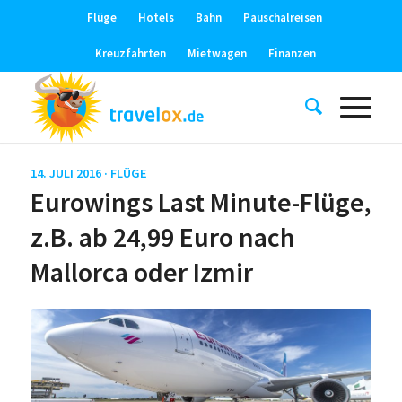
Flüge
Hotels
Bahn
Pauschalreisen
Kreuzfahrten
Mietwagen
Finanzen
14. JULI 2016 ·
FLÜGE
Eurowings Last Minute-Flüge,
z.B. ab 24,99 Euro nach
Mallorca oder Izmir