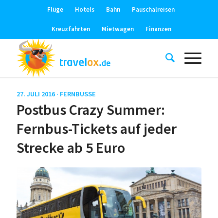
Flüge
Hotels
Bahn
Pauschalreisen
Kreuzfahrten
Mietwagen
Finanzen
27. JULI 2016 ·
FERNBUSSE
Postbus Crazy Summer:
Fernbus-Tickets auf jeder
Strecke ab 5 Euro