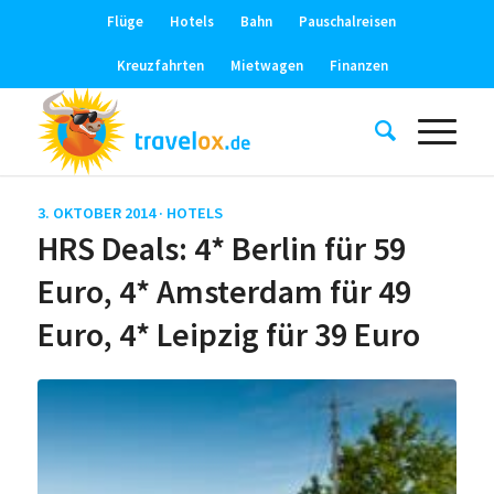
Flüge
Hotels
Bahn
Pauschalreisen
Kreuzfahrten
Mietwagen
Finanzen
3. OKTOBER 2014 ·
HOTELS
HRS Deals: 4* Berlin für 59
Euro, 4* Amsterdam für 49
Euro, 4* Leipzig für 39 Euro