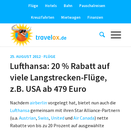
Flüge
Hotels
Bahn
Pauschalreisen
Kreuzfahrten
Mietwagen
Finanzen
25. AUGUST 2012 ·
FLÜGE
Lufthansa: 20 % Rabatt auf
viele Langstrecken-Flüge,
z.B. USA ab 479 Euro
Nachdem
airberlin
vorgelegt hat, bietet nun auch die
Lufthansa
gemeinsam mit ihren Star Alliance-Partnern
(u.a.
Austrian
,
Swiss
,
United
und
Air Canada
) nette
Rabatte von bis zu 20 Prozent auf ausgewählte