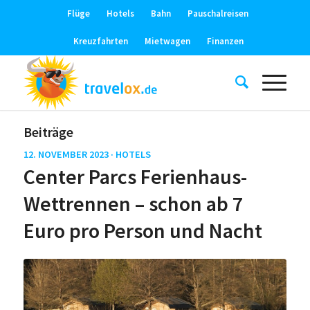
Flüge
Hotels
Bahn
Pauschalreisen
Kreuzfahrten
Mietwagen
Finanzen
Beiträge
12. NOVEMBER 2023 ·
HOTELS
Center Parcs Ferienhaus-
Wettrennen – schon ab 7
Euro pro Person und Nacht