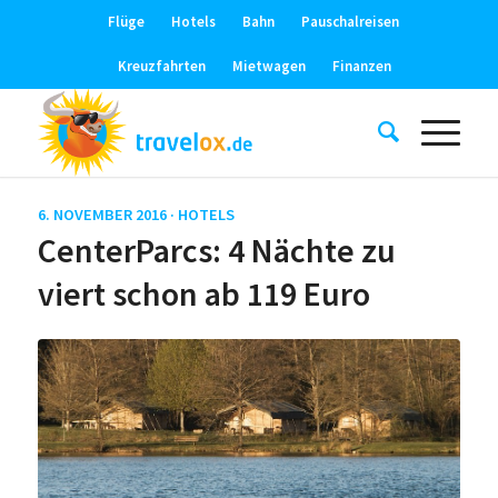
Flüge
Hotels
Bahn
Pauschalreisen
Kreuzfahrten
Mietwagen
Finanzen
6. NOVEMBER 2016 ·
HOTELS
CenterParcs: 4 Nächte zu
viert schon ab 119 Euro