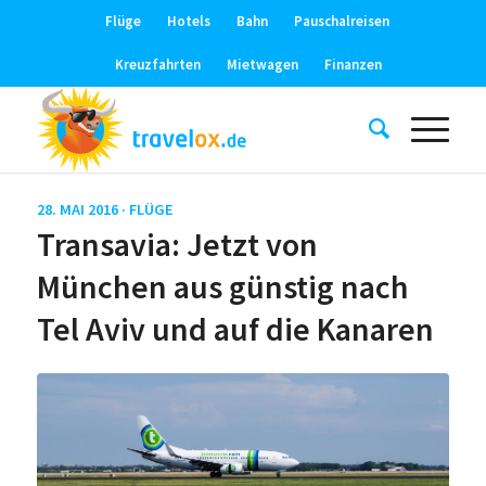
Flüge
Hotels
Bahn
Pauschalreisen
Kreuzfahrten
Mietwagen
Finanzen
28. MAI 2016 ·
FLÜGE
Transavia: Jetzt von
München aus günstig nach
Tel Aviv und auf die Kanaren