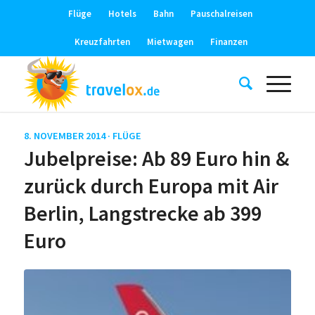
Flüge
Hotels
Bahn
Pauschalreisen
Kreuzfahrten
Mietwagen
Finanzen
8. NOVEMBER 2014 ·
FLÜGE
Jubelpreise: Ab 89 Euro hin &
zurück durch Europa mit Air
Berlin, Langstrecke ab 399
Euro