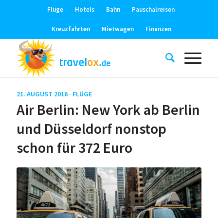
Flüge
Hotels
Bahn
Pauschalreisen
Kreuzfahrten
Mietwagen
Finanzen
21. AUGUST 2016 ·
FLÜGE
Air Berlin: New York ab Berlin
und Düsseldorf nonstop
schon für 372 Euro