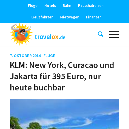
Flüge
Hotels
Bahn
Pauschalreisen
Kreuzfahrten
Mietwagen
Finanzen
7. OKTOBER 2014 ·
FLÜGE
KLM: New York, Curacao und
Jakarta für 395 Euro, nur
heute buchbar